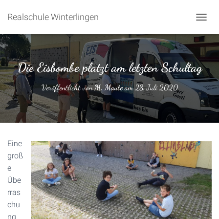
Realschule Winterlingen
NAVIG
Die Eisbombe platzt am letzten Schultag
Veröffentlicht von
M. Maute
am
28. Juli 2020
Eine
groß
e
Übe
rras
chu
ng