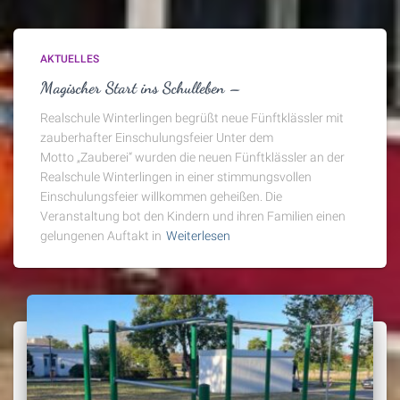
AKTUELLES
Magischer Start ins Schulleben –
Realschule Winterlingen begrüßt neue Fünftklässler mit
zauberhafter Einschulungsfeier Unter dem
Motto „Zauberei“ wurden die neuen Fünftklässler an der
Realschule Winterlingen in einer stimmungsvollen
Einschulungsfeier willkommen geheißen. Die
Veranstaltung bot den Kindern und ihren Familien einen
gelungenen Auftakt in
Weiterlesen