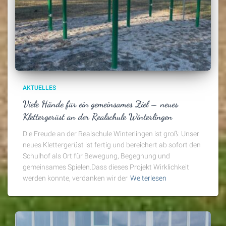
AKTUELLES
Viele Hände für ein gemeinsames Ziel – neues
Klettergerüst an der Realschule Winterlingen
Die Freude an der Realschule Winterlingen ist groß: Unser
neues Klettergerüst ist fertig und bereichert ab sofort den
Schulhof als Ort für Bewegung, Begegnung und
gemeinsames Spielen.Dass dieses Projekt Wirklichkeit
werden konnte, verdanken wir der
Weiterlesen