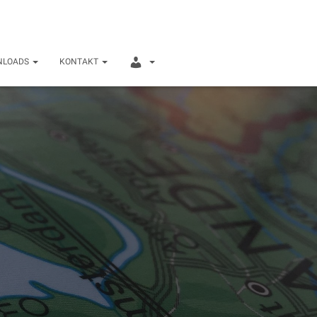
I
NLOADS
KONTAKT
N
T
E
R
N
E
R
B
E
R
E
I
C
H