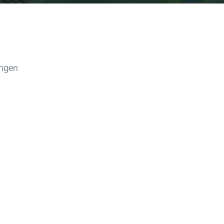
ingen
n