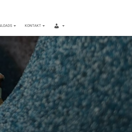
I
NLOADS
KONTAKT
N
T
E
R
N
E
R
B
E
R
E
I
C
H