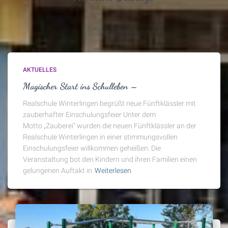
AKTUELLES
Magischer Start ins Schulleben –
Realschule Winterlingen begrüßt neue Fünftklässler mit
zauberhafter Einschulungsfeier Unter dem
Motto „Zauberei“ wurden die neuen Fünftklässler an der
Realschule Winterlingen in einer stimmungsvollen
Einschulungsfeier willkommen geheißen. Die
Veranstaltung bot den Kindern und ihren Familien einen
gelungenen Auftakt in
Weiterlesen