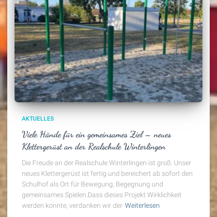
AKTUELLES
Viele Hände für ein gemeinsames Ziel – neues
Klettergerüst an der Realschule Winterlingen
Die Freude an der Realschule Winterlingen ist groß: Unser
neues Klettergerüst ist fertig und bereichert ab sofort den
Schulhof als Ort für Bewegung, Begegnung und
gemeinsames Spielen.Dass dieses Projekt Wirklichkeit
werden konnte, verdanken wir der
Weiterlesen