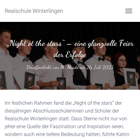
Realschule Winterlingen
NAVIG
„Night ot the stars“ – eine glanzvolle Feier
der Erfolge
Veröffentlicht von
M. Maute
am
26. Juli 2023
Im festlichen Rahmen fand die „Night of the stars“ der
diesjährigen Abschlussschülerinnen und Schüler der
Realschule Winterlingen statt. Dass Sterne nicht nur von
jeher eine Quelle der Faszination und Inspiration seien,
sondern auch eine tiefere Bedeutung hätten, führte Katrin