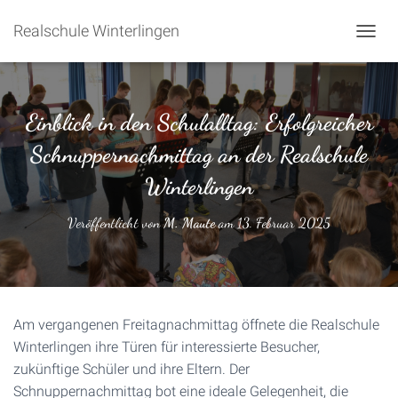
Realschule Winterlingen
NAVIG
Einblick in den Schulalltag: Erfolgreicher
Schnuppernachmittag an der Realschule
Winterlingen
Veröffentlicht von
M. Maute
am
13. Februar 2025
Am vergangenen Freitagnachmittag öffnete die Realschule
Winterlingen ihre Türen für interessierte Besucher,
zukünftige Schüler und ihre Eltern. Der
Schnuppernachmittag bot eine ideale Gelegenheit, die