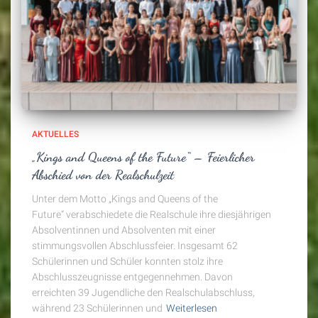
AKTUELLES
„Kings and Queens of the Future“ – Feierlicher
Abschied von der Realschulzeit
Unter dem Motto „Kings and Queens of the
Future“ verabschiedete die Realschule ihre diesjährigen
Absolventinnen und Absolventen mit einer
stimmungsvollen Abschlussfeier. Insgesamt 62
Schülerinnen und Schüler konnten stolz ihre
Abschlusszeugnisse entgegennehmen. Davon
erreichten 39 Jugendliche den Realschulabschluss,
während 23 Schülerinnen und
Weiterlesen