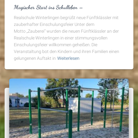
Magischer Start ins Schulleben –
Realschule Winterlingen begrüßt neue Fünftklässler mit
zauberhafter Einschulungsfeier Unter dem
Motto „Zauberei“ wurden die neuen Fünftklässler an der
Realschule Winterlingen in einer stimmungsvollen
Einschulungsfeier willkommen geheißen. Die
Veranstaltung bot den Kindern und ihren Familien einen
gelungenen Auftakt in
Weiterlesen