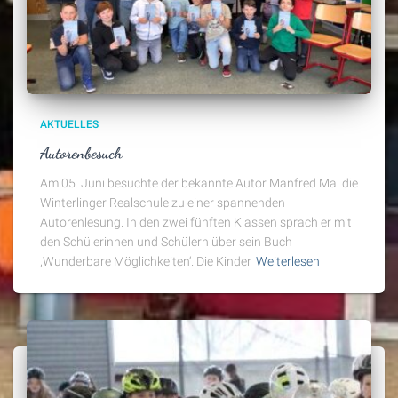
AKTUELLES
Autorenbesuch
Am 05. Juni besuchte der bekannte Autor Manfred Mai die
Winterlinger Realschule zu einer spannenden
Autorenlesung. In den zwei fünften Klassen sprach er mit
den Schülerinnen und Schülern über sein Buch
,Wunderbare Möglichkeiten‘. Die Kinder
Weiterlesen