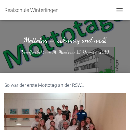
Realschule Winterlingen
NAVIG
Mottotag – schwarz und weiß
Veröffentlicht von
M. Maute
am
13. Dezember 2019
So war der erste Mottotag an der RSW…