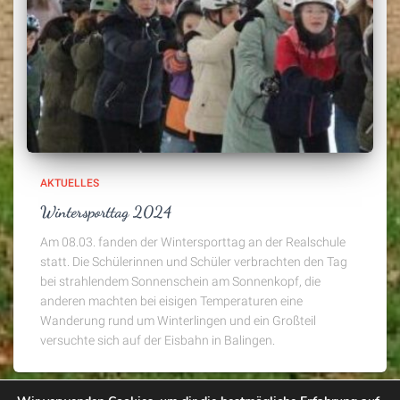
AKTUELLES
Wintersporttag 2024
Am 08.03. fanden der Wintersporttag an der Realschule
statt. Die Schülerinnen und Schüler verbrachten den Tag
bei strahlendem Sonnenschein am Sonnenkopf, die
anderen machten bei eisigen Temperaturen eine
Wanderung rund um Winterlingen und ein Großteil
versuchte sich auf der Eisbahn in Balingen.