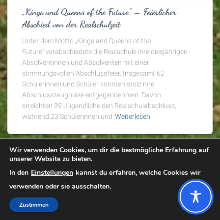
„Kings and Queens of the Future“ – Feierlicher
Abschied von der Realschulzeit
Unter dem Motto „Kings and Queens of the
Future“ verabschiedete die Realschule ihre diesjährigen
Absolventinnen und Absolventen mit einer
stimmungsvollen Abschlussfeier. Insgesamt 62
Schülerinnen und Schüler konnten stolz ihre
Abschlusszeugnisse entgegennehmen. Davon
erreichten 39 Jugendliche den Realschulabschluss,
während 23 Schülerinnen und
Weiterlesen
Wir verwenden Cookies, um dir die bestmögliche Erfahrung auf
unserer Website zu bieten.
In den
Einstellungen
kannst du erfahren, welche Cookies wir
STARTSEITE
DATENSCHUTZ
IMPRESSUM
KONTAKT
verwenden oder sie ausschalten.
Hestia | Entwickelt von
ThemeIsle
Zustimmen