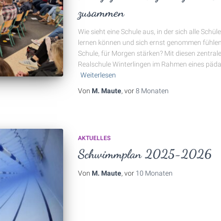
zusammen
Wie sieht eine Schule aus, in der sich alle Schü
lernen können und sich ernst genommen fühlen?
Schule, für Morgen stärken? Mit diesen zentral
Realschule Winterlingen im Rahmen eines pädag
Weiterlesen
Von
M. Maute
, vor
8 Monaten
AKTUELLES
Schwimmplan 2025-2026
Von
M. Maute
, vor
10 Monaten