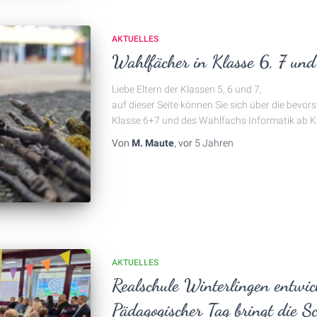
AKTUELLES
Wahlfächer in Klasse 6, 7 und
Liebe Eltern der Klassen 5, 6 und 7,
auf dieser Seite können Sie sich über die bevo
Klasse 6+7 und des Wahlfachs Informatik ab Kl
Von
M. Maute
, vor
5 Jahren
AKTUELLES
Realschule Winterlingen entwic
Pädagogischer Tag bringt die S