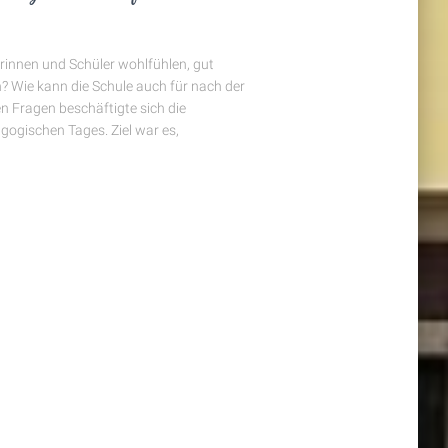
lerinnen und Schüler wohlfühlen, gut
 Wie kann die Schule auch für nach der
en Fragen beschäftigte sich die
ogischen Tages. Ziel war es,