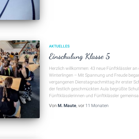
AKTUELLES
Einschulung Klasse 5
Herzlich willkommen: 43 neue Fünftklässler an 
Winterlingen – Mit Spannung und Freude beg
vergangenen Dienstagnachmittag ihr erster Sch
der festlich geschmückten Aula begrüßte Schull
Fünftklässlerinnen und Fünftklässler gemeinsa
Von
M. Maute
, vor
11 Monaten