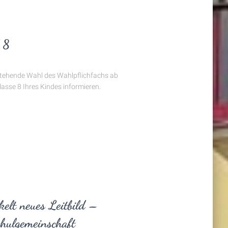
 8
rstehende Wahl des Wahlpflichfachs ab
asse 8 Ihres Kindes informieren.
kelt neues Leitbild –
chulgemeinschaft