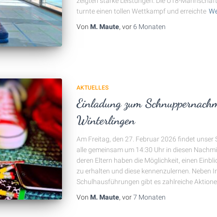
zeigten starke Leistungen. Die U18-Mannschaft
turnte einen tollen Wettkampf und erreichte
We
Von
M. Maute
, vor
6 Monaten
AKTUELLES
Einladung zum Schnuppernachmi
Winterlingen
Am Freitag, den 27. Februar 2026 findet unser
alle gemeinsam um 14:30 Uhr in diesen Nachmitt
deren Eltern haben die Möglichkeit, einen Einblic
zu erhalten und diese kennenzulernen. Neben 
Schulhausführungen gibt es zahlreiche Aktione
Von
M. Maute
, vor
7 Monaten