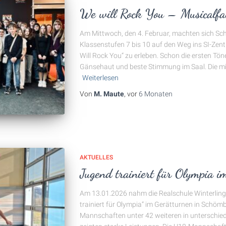
We will Rock You – Musicalfah
Am Mittwoch, den 4. Februar, machten sich Sch
Klassenstufen 7 bis 10 auf den Weg ins SI-Zen
Will Rock You“ zu erleben. Schon die ersten Tö
Gänsehaut und beste Stimmung im Saal. Die mi
Weiterlesen
Von
M. Maute
, vor
6 Monaten
AKTUELLES
Jugend trainiert für Olympia 
Am 13.01.2026 nahm die Realschule Winterlin
trainiert für Olympia“ im Gerätturnen in Schömb
Mannschaften unter 42 weiteren in unterschied