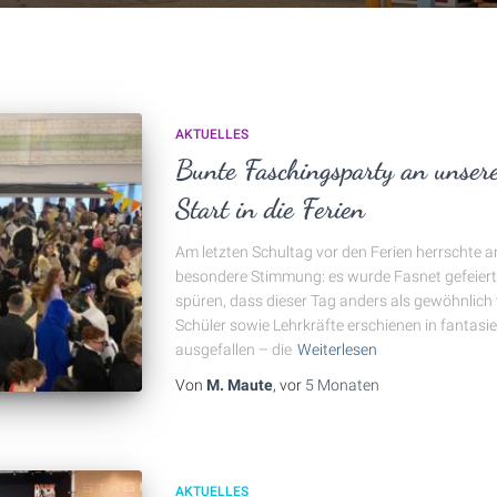
AKTUELLES
Bunte Faschingsparty an unser
Start in die Ferien
Am letzten Schultag vor den Ferien herrschte a
besondere Stimmung: es wurde Fasnet gefeiert
spüren, dass dieser Tag anders als gewöhnlich 
Schüler sowie Lehrkräfte erschienen in fantasie
ausgefallen – die
Weiterlesen
Von
M. Maute
, vor
5 Monaten
AKTUELLES