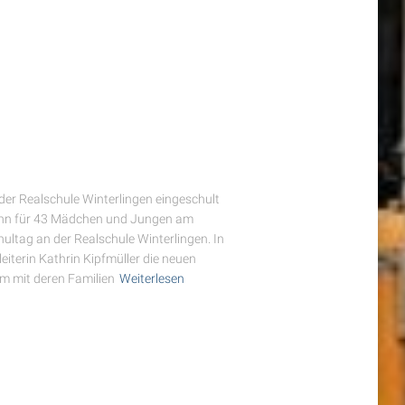
der Realschule Winterlingen eingeschult
ann für 43 Mädchen und Jungen am
ultag an der Realschule Winterlingen. In
eiterin Kathrin Kipfmüller die neuen
m mit deren Familien
Weiterlesen