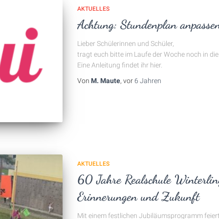
AKTUELLES
Achtung: Stundenplan anpassen
Lieber Schülerinnen und Schüler,
tragt euch bitte im Laufe der Woche noch in die
Eine Anleitung findet ihr hier.
Von
M. Maute
, vor
6 Jahren
AKTUELLES
60 Jahre Realschule Winterlin
Erinnerungen und Zukunft
Mit einem festlichen Jubiläumsprogramm feiert