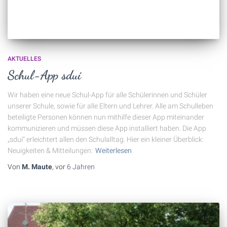
AKTUELLES
Schul-App sdui
Wir haben eine neue Schul-App für alle Schülerinnen und Schüler
unserer Schule, sowie für alle Eltern und Lehrer. Alle am Schulleben
beteiligte Personen können nun mithilfe dieser App miteinander
kommunizieren und müssen diese App installiert haben. Die App
„sdui“ erleichtert allen den Schulalltag. Hier ein kleiner Überblick:
Neuigkeiten & Mitteilungen:
Weiterlesen
Von
M. Maute
, vor
6 Jahren