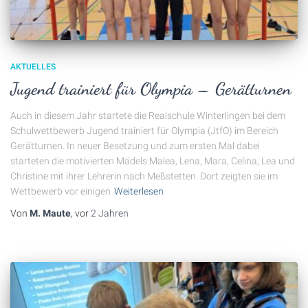
AKTUELLES
Jugend trainiert für Olympia – Gerätturnen
Auch in diesem Jahr startete die Realschule Winterlingen bei dem
Schulwettbewerb Jugend trainiert für Olympia (JtfO) im Bereich
Gerätturnen. In neuer Besetzung und zum ersten Mal dabei
starteten die motivierten Mädels Malea, Lena, Mara, Celina, Lea und
Christine mit ihrer Lehrerin nach Meßstetten. Dort zeigten sie im
Wettbewerb vor einigen
Weiterlesen
Von
M. Maute
, vor
2 Jahren