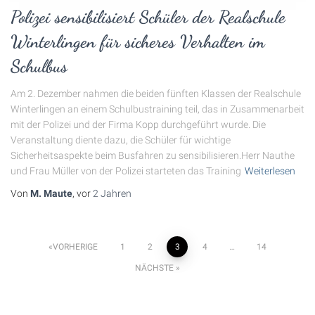
Polizei sensibilisiert Schüler der Realschule
Winterlingen für sicheres Verhalten im
Schulbus
Am 2. Dezember nahmen die beiden fünften Klassen der Realschule
Winterlingen an einem Schulbustraining teil, das in Zusammenarbeit
mit der Polizei und der Firma Kopp durchgeführt wurde. Die
Veranstaltung diente dazu, die Schüler für wichtige
Sicherheitsaspekte beim Busfahren zu sensibilisieren.Herr Nauthe
und Frau Müller von der Polizei starteten das Training
Weiterlesen
Von
M. Maute
, vor
2 Jahren
Seitennummerierung
VORHERIGE
1
2
3
4
…
14
NÄCHSTE
der
Beiträge