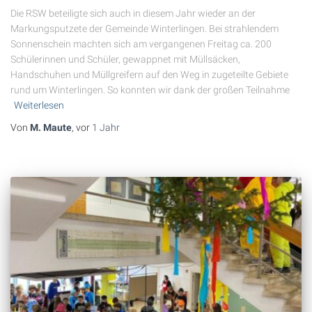
Die RSW beteiligte sich auch in diesem Jahr wieder an der
Markungsputzete der Gemeinde Winterlingen. Bei strahlendem
Sonnenschein machten sich am vergangenen Freitag ca. 200
Schülerinnen und Schüler, gewappnet mit Müllsäcken,
Handschuhen und Müllgreifern auf den Weg in zugeteilte Gebiete
rund um Winterlingen. So konnten wir dank der großen Teilnahme
Weiterlesen
Von
M. Maute
, vor
1 Jahr