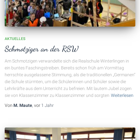
AKTUELLES
Schmotziger an der RSW
Am Schmotzigen verwandelte sich die Realschule Winterlingen in
ein buntes Faschingstreiben. Bereits schon früh am Vormittag
herrschte ausgelassene Stimmung, als die traditionellen „Germanen“
die Schule stürmten, um die Schülerinnen und Schüler sowie die
Lehrkräfte aus dem Unterricht zu befreien. Mit lautem Jubel zogen
sie von Klassenzimmer zu Klassenzimmer und sorgten
Weiterlesen
Von
M. Maute
, vor
1 Jahr