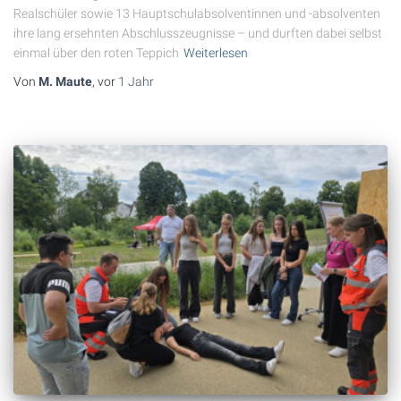
Realschüler sowie 13 Hauptschulabsolventinnen und -absolventen
ihre lang ersehnten Abschlusszeugnisse – und durften dabei selbst
einmal über den roten Teppich
Weiterlesen
Von
M. Maute
, vor
1 Jahr