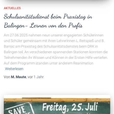
AKTUELLES
Schulsanitätsdienst beim Praxistag in
Balingen- Lernen von den Profis
Am 27.06.2025 nahmen neun unserer engagierten Schülerinnen
und Schüler gemeinsam mit ihren Lehrerinnen L. Reitspieß und B.
Barisic am Praxistag des Schulsanitätsdienstes beim DRK in
Balingen teil. An verschiedenen spannenden Stationen konnten die
Teilnehmenden ihr Wissen und Können in der Ersten Hilfe vertiefen.
Auf dem Programm standen unter anderem Reanimation
Weiterlesen
Von
M. Maute
, vor
1 Jahr