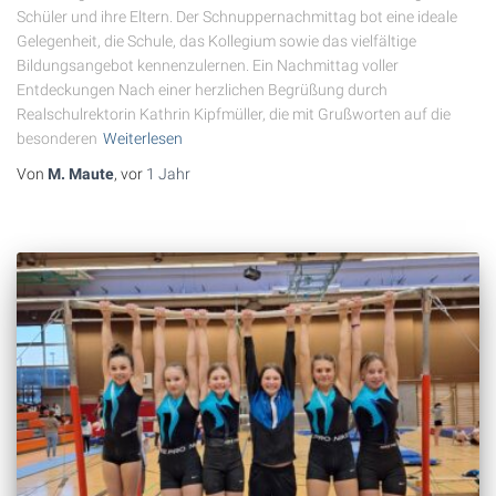
Schüler und ihre Eltern. Der Schnuppernachmittag bot eine ideale
Gelegenheit, die Schule, das Kollegium sowie das vielfältige
Bildungsangebot kennenzulernen. Ein Nachmittag voller
Entdeckungen Nach einer herzlichen Begrüßung durch
Realschulrektorin Kathrin Kipfmüller, die mit Grußworten auf die
besonderen
Weiterlesen
Von
M. Maute
, vor
1 Jahr