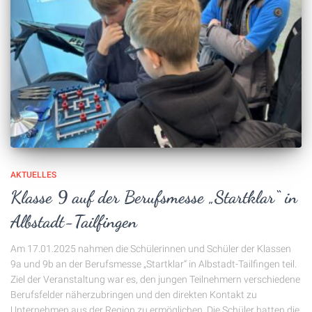
AKTUELLES
Klasse 9 auf der Berufsmesse „Startklar“ in
Albstadt-Tailfingen
Am 17.01.2025 nahmen die Schülerinnen und Schüler der Klassen
9a und 9b an der Berufsmesse „Startklar“ in Albstadt-Tailfingen teil.
Ziel der Veranstaltung war es, den jungen Teilnehmern verschiedene
Berufsfelder näherzubringen und den direkten Kontakt zu
Unternehmen aus der Region zu ermöglichen. Die Schüler hatten die