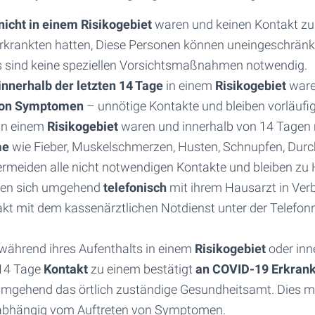
nicht in einem Risikogebiet
waren und keinen Kontakt z
rkrankten hatten, Diese Personen können uneingeschränk
s sind keine speziellen Vorsichtsmaßnahmen notwendig.
innerhalb der letzten 14 Tage
in einem
Risikogebiet
ware
von Symptomen
– unnötige Kontakte und bleiben vorläufi
 in einem
Risikogebiet
waren und innerhalb von 14 Tagen
me
wie Fieber, Muskelschmerzen, Husten, Schnupfen, Durchf
meiden alle nicht notwendigen Kontakte und bleiben zu 
zen sich umgehend
telefonisch
mit ihrem Hausarzt in Ver
kt mit dem kassenärztlichen Notdienst unter der Telef
 während ihres Aufenthalts in einem
Risikogebiet
oder inn
14 Tage
Kontakt
zu einem bestätigt
an COVID-19 Erkran
umgehend das örtlich zuständige Gesundheitsamt. Dies mu
nabhängig vom Auftreten von Symptomen.