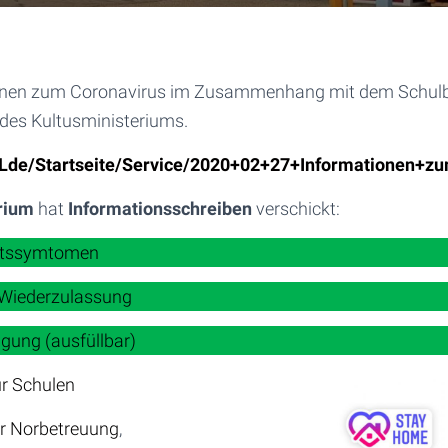
ionen zum Coronavirus im Zusammenhang mit dem Schulb
des Kultusministeriums.
/,Lde/Startseite/Service/2020+02+27+Informationen+z
rium
hat
Informationsschreiben
verschickt:
eitssymtomen
 Wiederzulassung
gung (ausfüllbar)
r Schulen
ur Norbetreuung
,