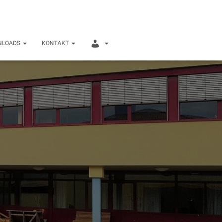
I
NLOADS
KONTAKT
N
T
E
R
N
E
R
B
E
R
E
I
C
H