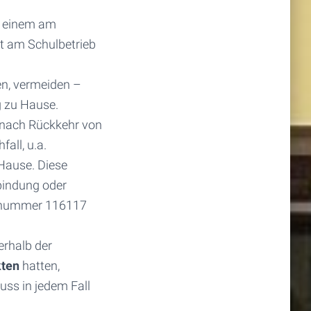
u einem am
t am Schulbetrieb
n, vermeiden –
g zu Hause.
 nach Rückkehr von
all, u.a.
Hause. Diese
bindung oder
onnummer 116117
erhalb der
kten
hatten,
ss in jedem Fall