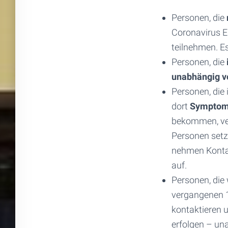
Personen, die
Coronavirus E
teilnehmen. E
Personen, die
unabhängig 
Personen, die
dort
Sympto
bekommen, ver
Personen set
nehmen Konta
auf.
Personen, die
vergangenen 
kontaktieren 
erfolgen – u