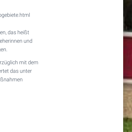
ogebiete.html
en, das heißt
zieherinnen und
gen.
erzüglich mit dem
tet das unter
Maßnahmen