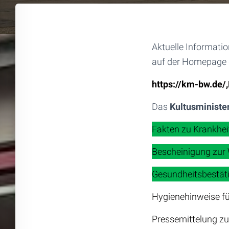
Aktuelle Informat
auf der Homepage 
https://km-bw.de
Das
Kultusministe
Fakten zu Krankh
Bescheinigung zur
Gesundheitsbestäti
Hygienehinweise fü
Pressemittelung z